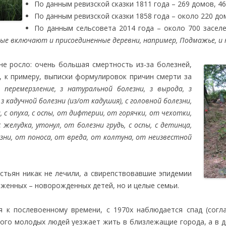
По данным ревизской сказки 1811 года – 269 домов, 4
По данным ревизской сказки 1858 года – около 220 до
По данным сельсовета 2014 года – около 700 засел
ные включают и присоединенные деревни, например, Подмажье, и н
не росло: очень большая смертность из-за болезней,
т, к примеру, выписки формулировок причин смерти за
 перемерзление, з натуральной болезни, з вырода, з
з кадучной болезни (из/от кадушия), с головной болезни,
а, с опуха, с оспы, от дифтерии, от горячки, от чехотки,
с желудка, утонул, от болезни грудь, с оспы, с детинца,
ни, от поноса, от вреда, от колтуна, от неизвестной
стьян никак не лечили, а свирепствовавшие эпидемии
женных – новорожденных детей, но и целые семьи.
 к послевоенному времени, с 1970х наблюдается спад (согла
ного молодых людей уезжает жить в близлежащие города, а в д