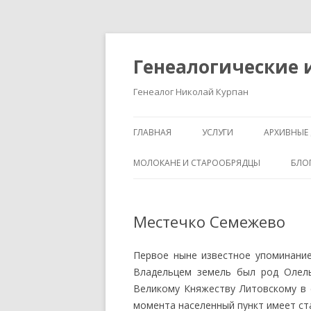
Генеалогические 
Генеалог Николай Курпан
ГЛАВНАЯ
УСЛУГИ
АРХИВНЫЕ 
МОЛОКАНЕ И СТАРООБРЯДЦЫ
БЛО
Местечко Семежево
Первое ныне известное упоминани
Владельцем земель был род Олель
Великому Княжеству Литовскому в 
момента населенный пункт имеет ста