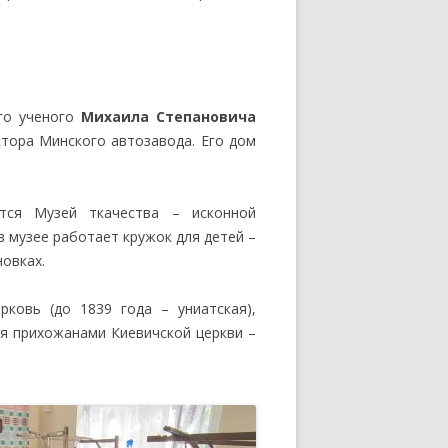
ого ученого
Михаила Степановича
ктора Минского автозавода. Его дом
тся Музей ткачества – исконной
 музее работает кружок для детей –
новках.
ковь (до 1839 года – униатская),
я прихожанами Киевичской церкви –