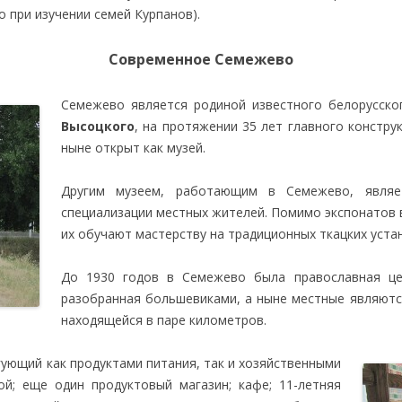
о при изучении семей Курпанов).
Современное Семежево
Семежево является родиной известного белорусск
Высоцкого
, на протяжении 35 лет главного констру
ныне открыт как музей.
Другим музеем, работающим в Семежево, являе
специализации местных жителей. Помимо экспонатов в
их обучают мастерству на традиционных ткацких уста
До 1930 годов в Семежево была православная цер
разобранная большевиками, а ныне местные являютс
находящейся в паре километров.
гующий как продуктами питания, так и хозяйственными
й; еще один продуктовый магазин; кафе; 11-летняя