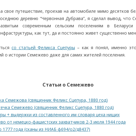
За свое путешествие, проехав на автомобиле мимо десятков бе
соседнюю деревню “Червонная Дубрава”, я сделал вывод, что 
развитым современным сельским поселениям в Беларуси 
инфраструктуры, как тут, да и постоянно живет существенно мен
иться
со статьей Феликса Сцепуры
– как я понял, именно это
й о истории Семежево даже для самих жителей поселения.
Статьи о Семежево
а Семежова (священник Феликс Сцепура, 1880 год)
ечка Семежево (священник Феликс Сцепура, 1880 год)
ры + выдержки из составленного им словаря цеха нищих
о от немецко-фашистских захватчиков 2-3 июля 1944 года
 1777 года (сканы из НИАБ ф694/о2/д8437)