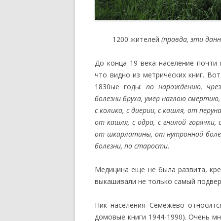
1200 жителей
(правда, эти дан
До конца 19 века население почти 
что видно из метрических книг. Во
1830ые годы:
по нарождению, чрез
болезни бруха, умер наглою смертию, 
с колика, с диерии, с кашля, от перун
от кашля, с одра, с гнилой горячки, 
от шкарлатины, от нутронной болез
болезни, по старости.
Медицина еще не была развита, кре
выкашивали не только самый подвер
Пик населения Семежево относится
домовые книги 1944-1990). Очень м