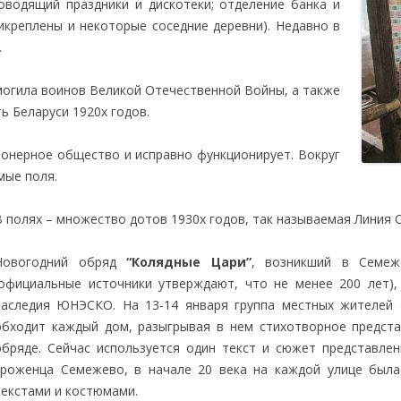
оводящий праздники и дискотеки; отделение банка и
рикреплены и некоторые соседние деревни). Недавно в
.
могила воинов Великой Отечественной Войны, а также
ь Беларуси 1920х годов.
онерное общество и исправно функционирует. Вокруг
мые поля.
В полях – множество дотов 1930х годов, так называемая Линия 
Новогодний обряд
“Колядные Цари”
, возникший в Семеж
(официальные источники утверждают, что не менее 200 лет),
наследия ЮНЭСКО. На 13-14 января группа местных жителей 
обходит каждый дом, разыгрывая в нем стихотворное предст
обряде. Сейчас используется один текст и сюжет представлен
уроженца Семежево, в начале 20 века на каждой улице была
текстами и костюмами.