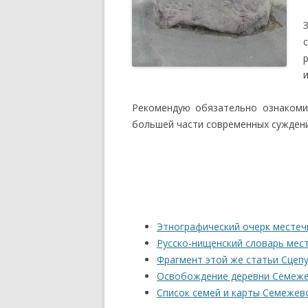
Рекомендую обязательно ознаком
большей части современных суждени
Этнографический очерк местечк
Русско-нищенский словарь мест
Фрагмент этой же статьи Сцепу
Освобождение деревни Семежев
Список семей и карты Семежево