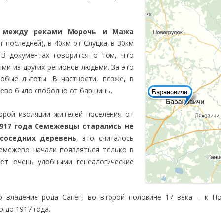
ИЩУ ПОТОМКОВ
ПОМОЧЬ ИССЛЕДОВАНИЮ!
ЗАЛЬЦБЕРГА
е
между реками Морочь и Мажа
КОНТАКТЫ
ИЩУ РОДСТВЕНН
 последней), в 40км от Слуцка, в 30км
ПРОЧИМ ВЕТВЯМ
В документах говорится о том, что
ми из других регионов людьми. За это
обые льготы. В частности, позже, в
жево было свободно от барщины.
орой изоляции жителей поселения от
917 года Семежевцы старались не
соседних деревень
, это считалось
емежево начали появляться только в
ает очень удобными генеалогические
 владение рода Сапег, во второй половине 17 века – к По
 до 1917 года.