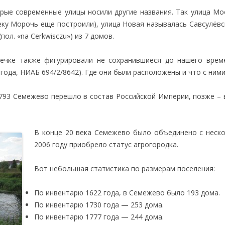
рые современные улицы носили другие названия. Так улица Мо
реку Морочь еще построили), улица Новая называлась Савсулёв
ол. «na Cerkwisczu») из 7 домов.
течке также фигурировали не сохранившиеся до нашего врем
 года, НИАБ 694/2/8642). Где они были расположены и что с ним
793 Семежево перешло в состав Российской Империи, позже – в 
В конце 20 века Семежево было объединено с неско
2006 году приобрело статус агрогородка.
Вот небольшая статистика по размерам поселения:
По инвентарю 1622 года, в Семежево было 193 дома.
По инвентарю 1730 года — 253 дома.
По инвентарю 1777 года — 244 дома.