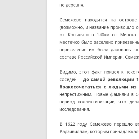
не деревня.
Семежево находится на остров
(возможно, и название произошло от
от Копыля и в 140км от Минска. 
местечко было заселено привезенны
переселение им были дарованы ос
составе Российской Империи, Семе
Видимо, этот факт привел к некот
соседей –
до самой революции 1
бракосочетаться с людьми из 
непрестижным. Новые фамилии в С
период коллективизации, что дел
исследования.
В 1622 году Семежево перешло во
Радзивиллам, которым принадлежало