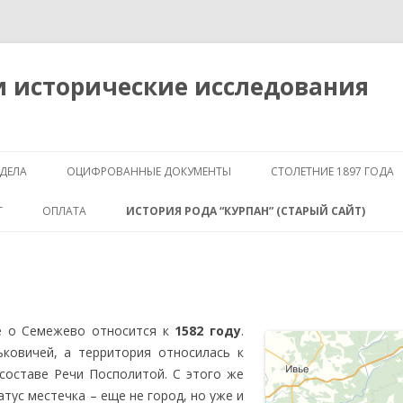
и исторические исследования
Перейти к содержимому
ДЕЛА
ОЦИФРОВАННЫЕ ДОКУМЕНТЫ
СТОЛЕТНИЕ 1897 ГОДА
КРЕСТЬЯНСКИЙ ПОЗЕМЕЛЬНЫЙ
Г
ОПЛАТА
ИСТОРИЯ РОДА “КУРПАН” (СТАРЫЙ САЙТ)
БАНК
ЗНАЧЕНИЕ
ПЛАНЫ ГОРОДОВ
ГЕОГРАФИЯ
ОБЩАЯ ИНФОРМ
ДВОРЯНСКАЯ ДОКУМЕНТАЦИЯ
ДРЕВО
СЕМЕЖЕВО
е о Семежево относится к
1582 году
.
ковичей, а территория относилась к
ИЩУ!
ИЩУ ПОТОМКОВ 
составе Речи Посполитой. С этого же
КУРПАНА
тус местечка – еще не город, но уже и
АРХИВЫ