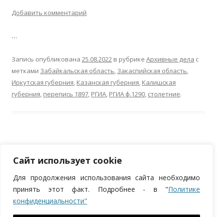
Добавить комментарий
…
Запись опубликована
25.08.2022
в рубрике
Архивные дела
с
метками
Забайкальская область
,
Закаспийская область
,
Иркутская губерния
,
Казанская губерния
,
Калишская
губерния
,
перепись 1897
,
РГИА
,
РГИА ф.1290
,
столетние
.
Сайт использует cookie
Для продолжения использования сайта необходимо
ИП Курпан Николай Андреевич, ОГРНИП 320784700252372, ИНН
принять этот факт. Подробнее - в "
Политике
783901005049
конфиденциальности"
Политика в отношении персональных данных