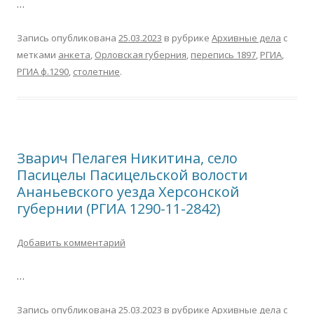
…
Запись опубликована
25.03.2023
в рубрике
Архивные дела
с
метками
анкета
,
Орловская губерния
,
перепись 1897
,
РГИА
,
РГИА ф.1290
,
столетние
.
Зварич Пелагея Никитина, село
Пасицелы Пасицельской волости
Ананьевского уезда Херсонской
губернии (РГИА 1290-11-2842)
Добавить комментарий
…
Запись опубликована
25.03.2023
в рубрике
Архивные дела
с