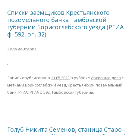
Списки заемщиков Крестьянского
поземельного банка Тамбовской
губернии Борисоглебского уезда (РГИА
ф. 592, оп. 32)
2 комментария
…
Запись опубликована
11.05.2023
в рубрике
Архивные дела
с
метками
Борисоглебский уезд
,
Крестьянский поземельный
банк
,
РГИА
,
РГИА ф.592
,
Тамбовская губерния
.
Голуб Никита Семенов, станица Старо-