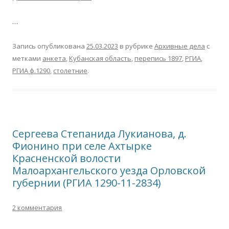
…
Запись опубликована
25.03.2023
в рубрике
Архивные дела
с
метками
анкета
,
Кубанская область
,
перепись 1897
,
РГИА
,
РГИА ф.1290
,
столетние
.
Сергеева Степанида Лукианова, д.
Фионино при селе Ахтырке
Красненской волости
Малоархангельского уезда Орловской
губернии (РГИА 1290-11-2834)
2 комментария