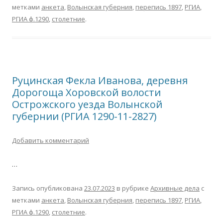
метками
анкета
,
Волынская губерния
,
перепись 1897
,
РГИА
,
РГИА ф.1290
,
столетние
.
Руцинская Фекла Иванова, деревня
Дорогоща Хоровской волости
Острожского уезда Волынской
губернии (РГИА 1290-11-2827)
Добавить комментарий
…
Запись опубликована
23.07.2023
в рубрике
Архивные дела
с
метками
анкета
,
Волынская губерния
,
перепись 1897
,
РГИА
,
РГИА ф.1290
,
столетние
.