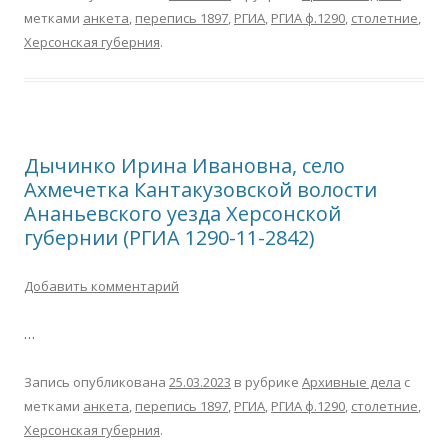
метками
анкета
,
перепись 1897
,
РГИА
,
РГИА ф.1290
,
столетние
,
Херсонская губерния
.
Дычинко Ирина Ивановна, село
Ахмечетка Кантакузовской волости
Ананьевского уезда Херсонской
губернии (РГИА 1290-11-2842)
Добавить комментарий
…
Запись опубликована
25.03.2023
в рубрике
Архивные дела
с
метками
анкета
,
перепись 1897
,
РГИА
,
РГИА ф.1290
,
столетние
,
Херсонская губерния
.