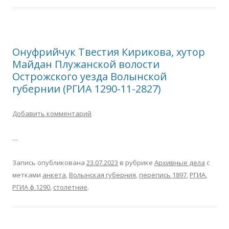
Онуфрийчук Твестия Кирикова, хутор
Майдан Плужанской волости
Острожского уезда Волынской
губернии (РГИА 1290-11-2827)
Добавить комментарий
…
Запись опубликована
23.07.2023
в рубрике
Архивные дела
с
метками
анкета
,
Волынская губерния
,
перепись 1897
,
РГИА
,
РГИА ф.1290
,
столетние
.