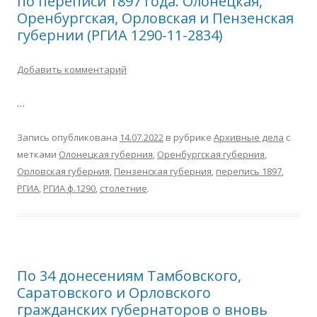
по переписи 1897 года. Олонецкая,
Оренбургская, Орловская и Пензенская
губернии (РГИА 1290-11-2834)
Добавить комментарий
…
Запись опубликована
14.07.2022
в рубрике
Архивные дела
с
метками
Олонецкая губерния
,
Оренбургская губерния
,
Орловская губерния
,
Пензенская губерния
,
перепись 1897
,
РГИА
,
РГИА ф.1290
,
столетние
.
По 34 донесениям Тамбовского,
Саратовского и Орловского
гражданских губернаторов о вновь