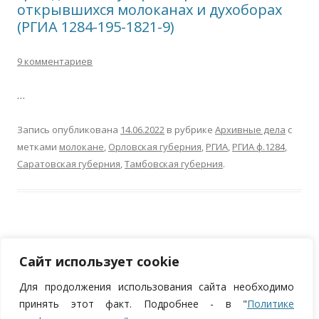
открывшихся молоканах и духоборах
(РГИА 1284-195-1821-9)
9 комментариев
…
Запись опубликована
14.06.2022
в рубрике
Архивные дела
с
метками
молокане
,
Орловская губерния
,
РГИА
,
РГИА ф.1284
,
Саратовская губерния
,
Тамбовская губерния
.
Сайт использует cookie
Для продолжения использования сайта необходимо
ИП Курпан Николай Андреевич, ОГРНИП 320784700252372, ИНН
принять этот факт. Подробнее - в "
Политике
783901005049