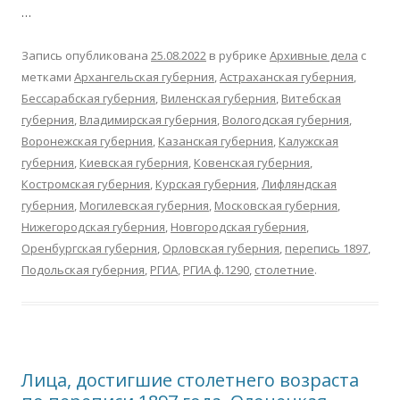
…
Запись опубликована
25.08.2022
в рубрике
Архивные дела
с
метками
Архангельская губерния
,
Астраханская губерния
,
Бессарабская губерния
,
Виленская губерния
,
Витебская
губерния
,
Владимирская губерния
,
Вологодская губерния
,
Воронежская губерния
,
Казанская губерния
,
Калужская
губерния
,
Киевская губерния
,
Ковенская губерния
,
Костромская губерния
,
Курская губерния
,
Лифляндская
губерния
,
Могилевская губерния
,
Московская губерния
,
Нижегородская губерния
,
Новгородская губерния
,
Оренбургская губерния
,
Орловская губерния
,
перепись 1897
,
Подольская губерния
,
РГИА
,
РГИА ф.1290
,
столетние
.
Лица, достигшие столетнего возраста