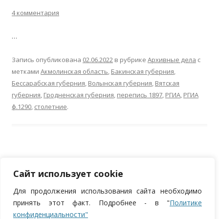
4 комментария
…
Запись опубликована
02.06.2022
в рубрике
Архивные дела
с
метками
Акмолинская область
,
Бакинская губерния
,
Бессарабская губерния
,
Волынская губерния
,
Вятская
губерния
,
Гродненская губерния
,
перепись 1897
,
РГИА
,
РГИА
ф.1290
,
столетние
.
Сайт использует cookie
Для продолжения использования сайта необходимо
ИП Курпан Николай Андреевич, ОГРНИП 320784700252372, ИНН
принять этот факт. Подробнее - в "
Политике
783901005049
конфиденциальности"
Политика в отношении персональных данных