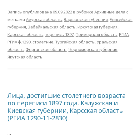
Запись опубликована
09.09.2022
в рубрике
Архивные дела
с
метками
Амурская область
,
Варшавская губерния
,
Енисейская
губерния
,
Забайкальская область
,
Иркутская губерния
,
Карсская область
,
перепись 1897
,
Приморская область
,
РГИА
,
РГИА ф.1290
,
столетние
,
Тургайская область
,
Уральская
область
,
Ферганская область
,
Черноморская губерния
,
Якутская область
.
Лица, достигшие столетнего возраста
по переписи 1897 года. Калужская и
Киевская губернии, Карсская область
(РГИА 1290-11-2830)
…