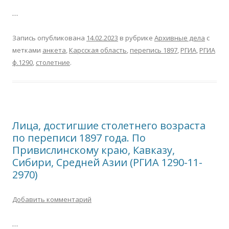
…
Запись опубликована
14.02.2023
в рубрике
Архивные дела
с
метками
анкета
,
Карсская область
,
перепись 1897
,
РГИА
,
РГИА
ф.1290
,
столетние
.
Лица, достигшие столетнего возраста
по переписи 1897 года. По
Привислинскому краю, Кавказу,
Сибири, Средней Азии (РГИА 1290-11-
2970)
Добавить комментарий
…