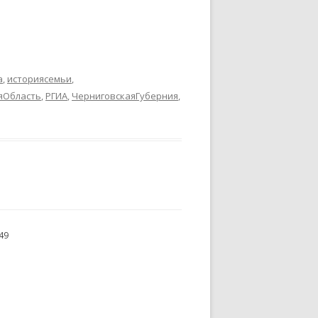
 АДАМА
ИКОВ ПО
а
,
историясемьи
,
яОбласть
,
РГИА
,
ЧерниговскаяГуберния
,
49