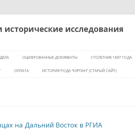
и исторические исследования
Перейти к содержимому
ДЕЛА
ОЦИФРОВАННЫЕ ДОКУМЕНТЫ
СТОЛЕТНИЕ 1897 ГОДА
КРЕСТЬЯНСКИЙ ПОЗЕМЕЛЬНЫЙ
Г
ОПЛАТА
ИСТОРИЯ РОДА “КУРПАН” (СТАРЫЙ САЙТ)
БАНК
ЗНАЧЕНИЕ
ПЛАНЫ ГОРОДОВ
ГЕОГРАФИЯ
ОБЩАЯ ИНФОРМ
ДВОРЯНСКАЯ ДОКУМЕНТАЦИЯ
ДРЕВО
СЕМЕЖЕВО
ИЩУ!
ИЩУ ПОТОМКОВ 
цах на Дальний Восток в РГИА
КУРПАНА
АРХИВЫ