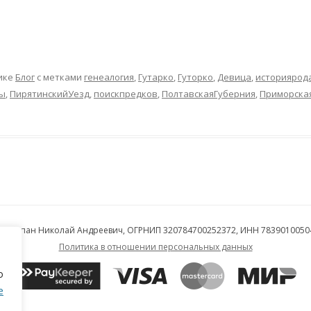
ИЩУ ПОТОМКОВ
ПОМОЧЬ ИССЛЕДОВАНИЮ!
ЗАЛЬЦБЕРГА
КОНТАКТЫ
ИЩУ РОДСТВЕНН
ПРОЧИМ ВЕТВЯМ
ике
Блог
с метками
генеалогия
,
Гутарко
,
Гуторко
,
Девица
,
историярод
цы
,
ПирятинскийУезд
,
поискпредков
,
ПолтавскаяГуберния
,
Приморска
П Курпан Николай Андреевич, ОГРНИП 320784700252372, ИНН 7839010050
Политика в отношении персональных данных
о
е