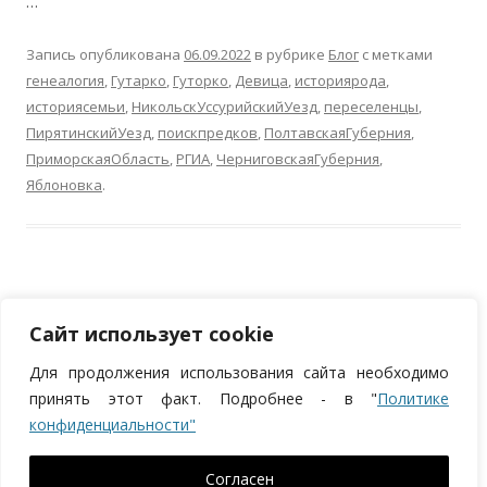
…
Запись опубликована
06.09.2022
в рубрике
Блог
с метками
генеалогия
,
Гутарко
,
Гуторко
,
Девица
,
историярода
,
историясемьи
,
НикольскУссурийскийУезд
,
переселенцы
,
ПирятинскийУезд
,
поискпредков
,
ПолтавскаяГуберния
,
ПриморскаяОбласть
,
РГИА
,
ЧерниговскаяГуберния
,
Яблоновка
.
Сайт использует cookie
Для продолжения использования сайта необходимо
ИП Курпан Николай Андреевич, ОГРНИП 320784700252372, ИНН
принять этот факт. Подробнее - в "
Политике
783901005049
конфиденциальности"
Политика в отношении персональных данных
Согласен