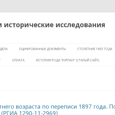
и исторические исследования
Перейти к содержимому
ДЕЛА
ОЦИФРОВАННЫЕ ДОКУМЕНТЫ
СТОЛЕТНИЕ 1897 ГОДА
КРЕСТЬЯНСКИЙ ПОЗЕМЕЛЬНЫЙ
Г
ОПЛАТА
ИСТОРИЯ РОДА “КУРПАН” (СТАРЫЙ САЙТ)
БАНК
ЗНАЧЕНИЕ
ПЛАНЫ ГОРОДОВ
ГЕОГРАФИЯ
ОБЩАЯ ИНФОРМ
ДВОРЯНСКАЯ ДОКУМЕНТАЦИЯ
ДРЕВО
СЕМЕЖЕВО
ИЩУ!
ИЩУ ПОТОМКОВ 
тнего возраста по переписи 1897 года. П
КУРПАНА
 (РГИА 1290-11-2969)
АРХИВЫ