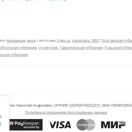
ИЩУ ПОТОМКОВ
ПОМОЧЬ ИССЛЕДОВАНИЮ!
ЗАЛЬЦБЕРГА
КОНТАКТЫ
ИЩУ РОДСТВЕНН
ПРОЧИМ ВЕТВЯМ
ике
Архивные дела
с метками
Одесса
,
перепись 1897
,
Полтавская губ
рбургская губерния
,
столетние
,
Таврическая губерния
,
Тульская губе
вская губерния
.
П Курпан Николай Андреевич, ОГРНИП 320784700252372, ИНН 7839010050
Политика в отношении персональных данных
о
е