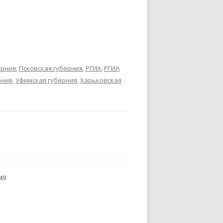
 АДАМА
ИКОВ ПО
ерния
,
Псковская губерния
,
РГИА
,
РГИА
рния
,
Уфимская губерния
,
Харьковская
49